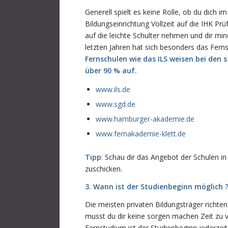
Generell spielt es keine Rolle, ob du dich 
Bildungseinrichtung Vollzeit auf die IHK Prü
auf die leichte Schulter nehmen und dir mi
letzten Jahren hat sich besonders das Ferns
Fernschulen wie das ILS weisen bei den
über 90 % auf.
www.ils.de
www.sgd.de
www.hamburger-akademie.de
www.fernakademie-klett.de
Tipp
:
Schau dir das Angebot der Schulen in 
zuschicken.
3. Wann ist der Studienbeginn möglich 
Die meisten privaten Bildungsträger richte
musst du dir keine sorgen machen Zeit zu v
Fernstudium ist der Studienbeginn jederzeit